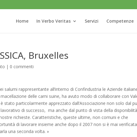
Home
In Verbo Veritas
Servizi
Competenze
SICA, Bruxelles
ato
|
0 commenti
ei salumi rappresentante all’interno di Confindustria le Aziende italian
a macellazione delle carni suine, ha avuto modo di collaborare con Val
to è stato particolarmente apprezzato dall’Associazione non solo dal p
o lavorativo di successo, ma anche dal punto di vista della disponibilit
 nostre richieste. Caratteristiche, queste ultime, non comuni e che
rtunità di lavorare insieme anche dopo il 2007 non si è mai verificat
arla una seconda volta. »