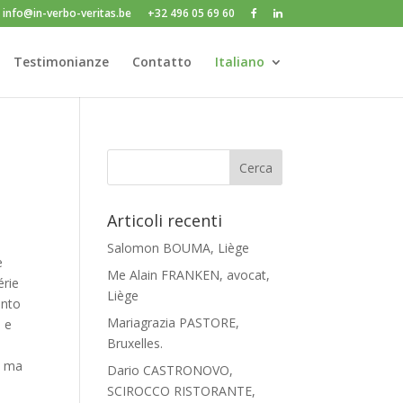
info@in-verbo-veritas.be
+32 496 05 69 60
Testimonianze
Contatto
Italiano
Articoli recenti
Salomon BOUMA, Liège
e
Me Alain FRANKEN, avocat,
érie
Liège
unto
Mariagrazia PASTORE,
à e
Bruxelles.
a ma
Dario CASTRONOVO,
SCIROCCO RISTORANTE,