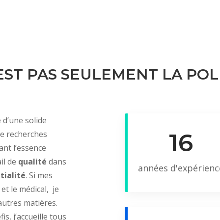
EST PAS SEULEMENT LA POL
 d’une solide
de recherches
16
ant l’essence
ail de
qualité
dans
années d'expérienc
tialité
. Si mes
et le médical, je
utres matières.
s, j’accueille tous