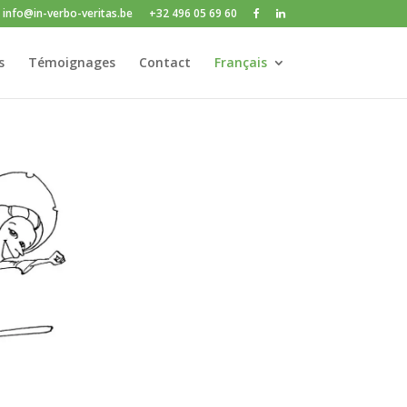
info@in-verbo-veritas.be
+32 496 05 69 60
s
Témoignages
Contact
Français