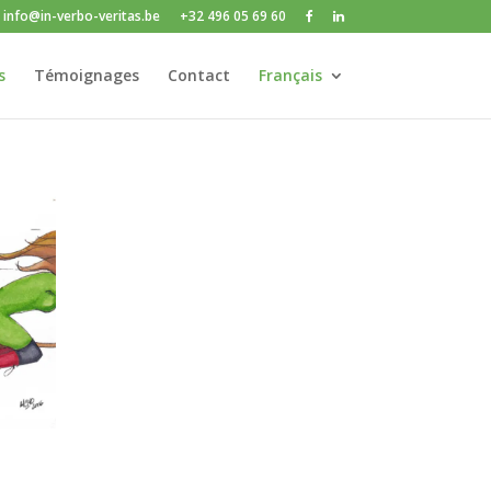
info@in-verbo-veritas.be
+32 496 05 69 60
s
Témoignages
Contact
Français