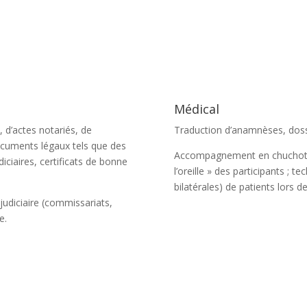
Médical
 d’actes notariés, de
Traduction d’anamnèses, dossi
ocuments légaux tels que des
Accompagnement en chuchotage
iciaires, certificats de bonne
l’oreille » des participants ; t
bilatérales) de patients lors d
 judiciaire (commissariats,
e.