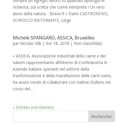
sempre un egregio lavoro su qualsiasi tipologia di
richiesta, sia scritta che come interprete ! Un vero
dono della natura… Brava !!! » Dario CASTRONOVO,
SCIROCCO RISTORANTE, Liège
Michele SPANGARO, ASSICA, Bruxelles
par
Nicolas Vdk
|
Avr 18, 2018
|
Non classifié(e)
« ASSICA, Associazione industriali della carne e dei
salumi rappresentante all’interno di Confindustria le
Aziende italiane operanti nel settore della
trasformazione e della macellazione delle carni suine,
ha avuto modo di collaborare con Valérie Dullens nel
corso del...
« Entrées précédentes