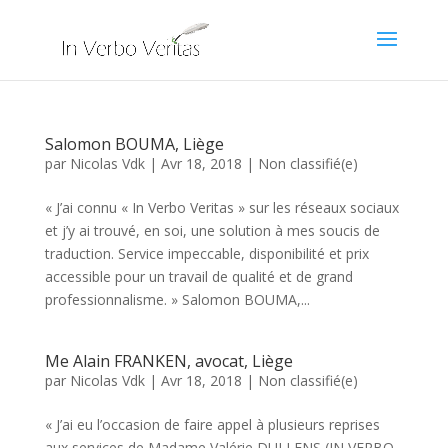
Salomon BOUMA, Liège
par
Nicolas Vdk
|
Avr 18, 2018
|
Non classifié(e)
« J’ai connu « In Verbo Veritas » sur les réseaux sociaux
et j’y ai trouvé, en soi, une solution à mes soucis de
traduction. Service impeccable, disponibilité et prix
accessible pour un travail de qualité et de grand
professionnalisme. » Salomon BOUMA,...
Me Alain FRANKEN, avocat, Liège
par
Nicolas Vdk
|
Avr 18, 2018
|
Non classifié(e)
« J’ai eu l’occasion de faire appel à plusieurs reprises
aux services de Madame Valérie DULLENS (IN VERBO